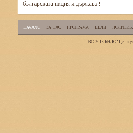
българската нация и държава !
НАЧАЛО
ЗА НАС
ПРОГРАМА
ЦЕЛИ
ПОЛИТИК
В© 2018 БНДС "Целокупн